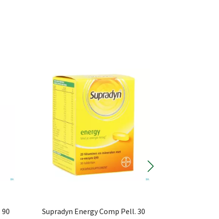
 90
Supradyn Energy Comp Pell. 30
Supradyn Vita