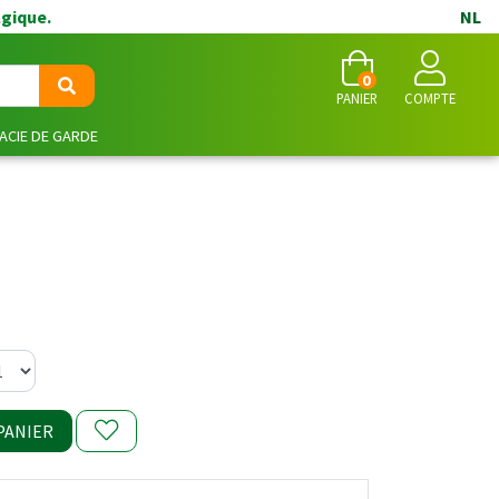
lgique.
NL
0
PANIER
COMPTE
CIE DE GARDE
PANIER