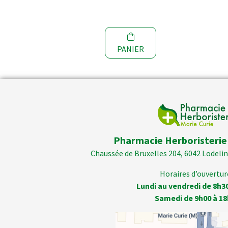
60
SER
PANIER
Pharmacie Herboristerie
Chaussée de Bruxelles 204, 6042 Lodelins
Horaires d’ouverture
Lundi au vendredi de 8h3
Samedi de 9h00 à 18