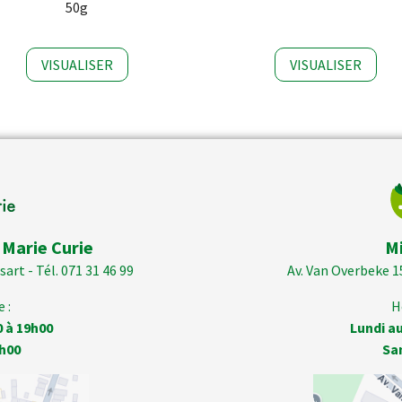
50g
VISUALISER
VISUALISER
 Marie Curie
M
art - Tél. 071 31 46 99
Av. Van Overbeke 1
 :
H
0 à 19h00
Lundi au
h00
Sa