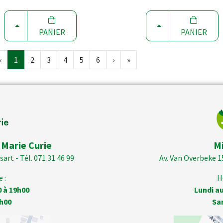
CHOISIR
CHOISIR
PANIER
PANIER
‹
1
2
3
4
5
6
›
»
 Marie Curie
M
art - Tél. 071 31 46 99
Av. Van Overbeke 1
 :
H
0 à 19h00
Lundi au
h00
Sa