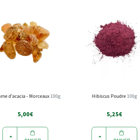
e d'acacia - Morceaux
100g
Hibiscus Poudre
100g
5,00€
5,25€
CHOISIR
CHOISIR