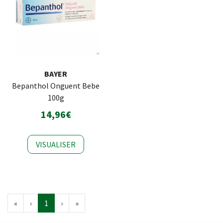
BAYER
Bepanthol Onguent Bebe
100g
14,96€
VISUALISER
«
‹
1
›
»