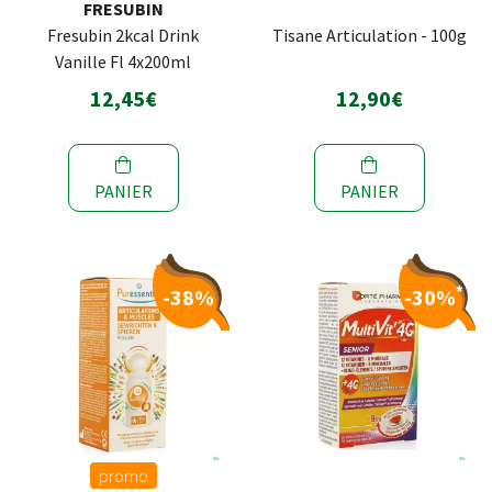
FRESUBIN
Fresubin 2kcal Drink
Tisane Articulation - 100g
Vanille Fl 4x200ml
12,45€
12,90€
PANIER
PANIER
*
-38%
-30%
promo