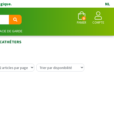
lgique.
NL
0
PANIER
COMPTE
CIE DE GARDE
 CATHÉTERS