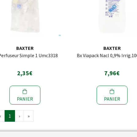
BAXTER
BAXTER
Perfuseur Simple 1 Umc3318
Bx Viapack Nacl 0,9% Irrig.1
2,35€
7,96€
PANIER
PANIER
‹
1
›
»