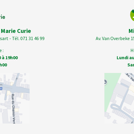
 Marie Curie
M
art - Tél. 071 31 46 99
Av. Van Overbeke 1
 :
H
0 à 19h00
Lundi au
h00
Sa