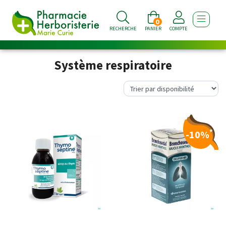
0
AFFICHE
RECHERCHE
PANIER
COMPTE
Système respiratoire
*
-10%