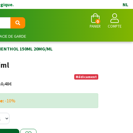
lgique.
NL
0
PANIER
COMPTE
CIE DE GARDE
ENTHOL 150ML 20MG/ML
/ml
Médicament
10,48€
e:
-10%