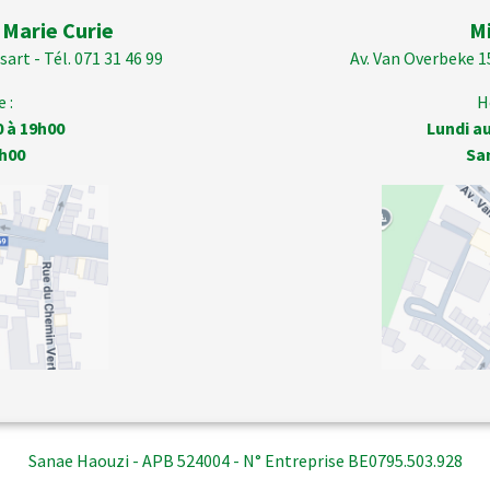
 Marie Curie
M
art - Tél. 071 31 46 99
Av. Van Overbeke 1
 :
H
0 à 19h00
Lundi au
h00
Sa
Sanae Haouzi - APB 524004 - N° Entreprise BE0795.503.928