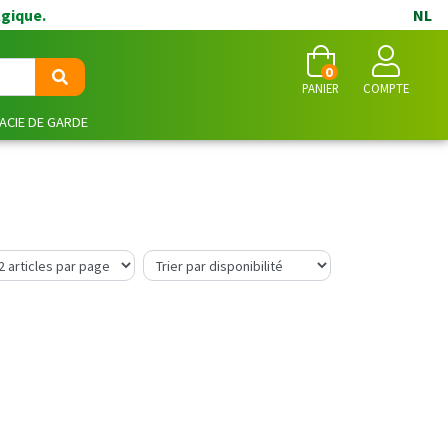
lgique.
NL
0
PANIER
COMPTE
CIE DE GARDE