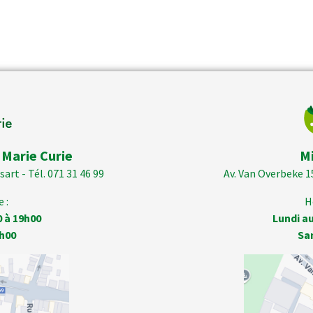
 Marie Curie
M
art - Tél. 071 31 46 99
Av. Van Overbeke 1
 :
H
0 à 19h00
Lundi au
h00
Sa