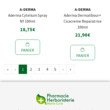
A-DERMA
A-DERMA
Aderma Cytelium Spray
Aderma Dermalibour+
Nf 100ml
Cicacreme Reparatrice
100ml
18,75€
21,90€
PANIER
PANIER
«
‹
1
2
3
4
5
›
»