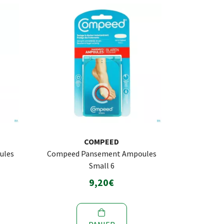
COMPEED
ules
Compeed Pansement Ampoules
Small 6
9,20€