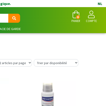
lgique.
NL
0
PANIER
COMPTE
CIE DE GARDE