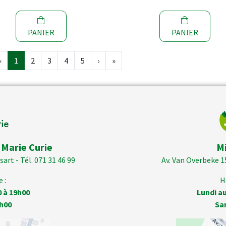
PANIER
PANIER
‹
1
2
3
4
5
›
»
 Marie Curie
M
art - Tél. 071 31 46 99
Av. Van Overbeke 1
 :
H
0 à 19h00
Lundi au
h00
Sa