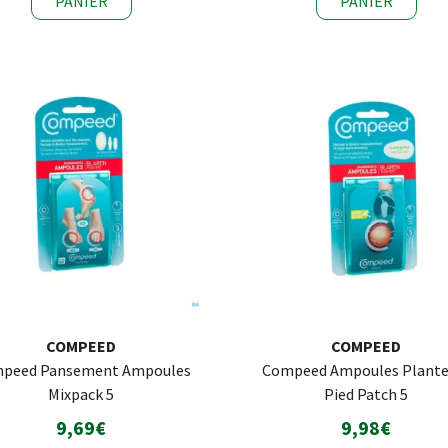
PANIER
PANIER
COMPEED
COMPEED
peed Pansement Ampoules
Compeed Ampoules Plante
Mixpack 5
Pied Patch 5
9,69€
9,98€