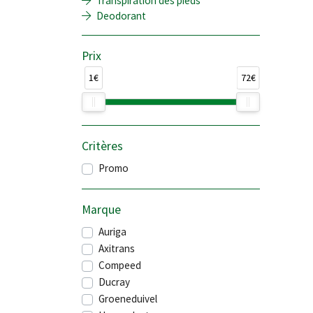
Transpiration des pieds
Deodorant
Prix
1€
72€
Critères
Promo
Marque
Auriga
Axitrans
Compeed
Ducray
Groeneduivel