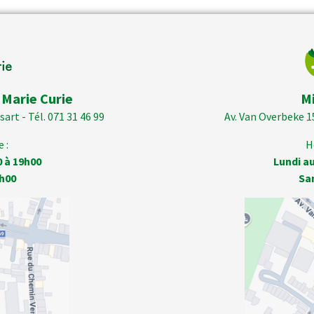
 Marie Curie
M
art - Tél. 071 31 46 99
Av. Van Overbeke 1
 :
H
0 à 19h00
Lundi au
h00
Sa