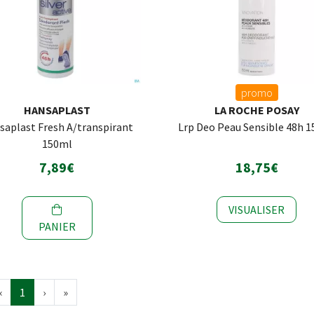
promo
HANSAPLAST
LA ROCHE POSAY
saplast Fresh A/transpirant
Lrp Deo Peau Sensible 48h 
150ml
7,89€
18,75€
VISUALISER
PANIER
‹
1
›
»