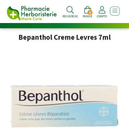
0
AFFICHE
RECHERCHE
PANIER
COMPTE
Bepanthol Creme Levres 7ml