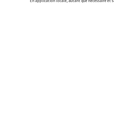
En application locale, autant que nécessaire et 