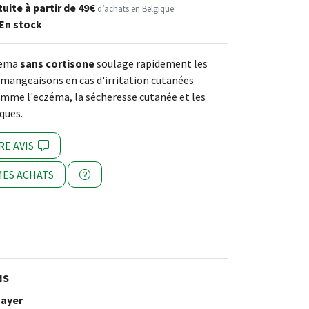
uite à partir de 49€
d’achats en Belgique
En stock
ema
sans cortisone
soulage rapidement les
émangeaisons en cas d'irritation cutanées
mme l'eczéma, la sécheresse cutanée et les
ques.
RE AVIS
ES ACHATS
NS
ayer