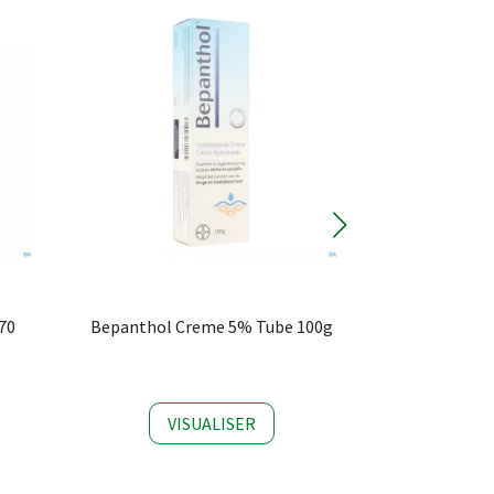
70
Bepanthol Creme 5% Tube 100g
Bepanthol 
VISUALISER
VI