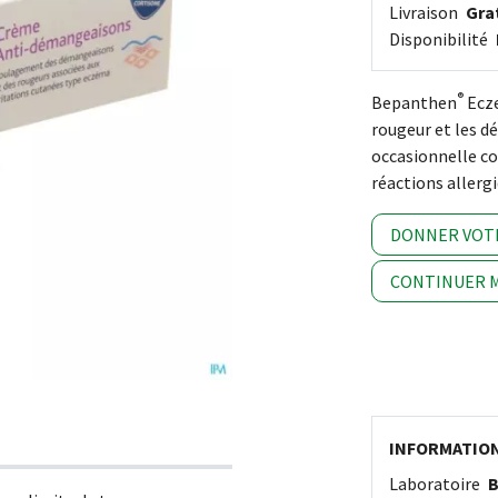
Livraison
Grat
Disponibilité
®
Bepanthen
Ecz
rougeur et les d
occasionnelle co
réactions allergi
DONNER VOT
CONTINUER M
INFORMATIO
Laboratoire
B