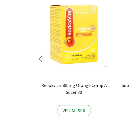
 Action Comp
Redoxvita 500mg Orange Comp A
Sup
Sucer 30
SER
VISUALISER