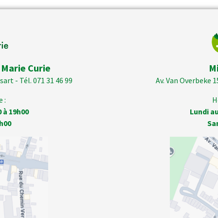
 Marie Curie
M
art - Tél. 071 31 46 99
Av. Van Overbeke 1
 :
H
0 à 19h00
Lundi au
h00
Sa