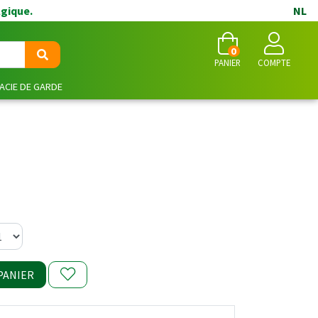
lgique.
NL
0
PANIER
COMPTE
CIE DE GARDE
PANIER