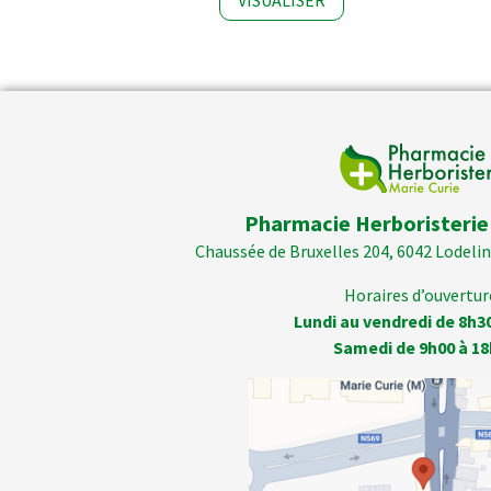
SER
VISUALISER
Pharmacie Herboristerie
Chaussée de Bruxelles 204, 6042 Lodelins
Horaires d’ouverture
Lundi au vendredi de 8h3
Samedi de 9h00 à 18