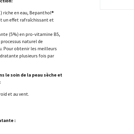
ction:
E) riche en eau, Bepanthol®
n effet rafraîchissant et
ante (5%) en pro-vitamine B5,
processus naturel de
. Pour obtenir les meilleurs
ratante plusieurs fois par
s le soin de la peau sèche et
:
oid et au vent.
tante :