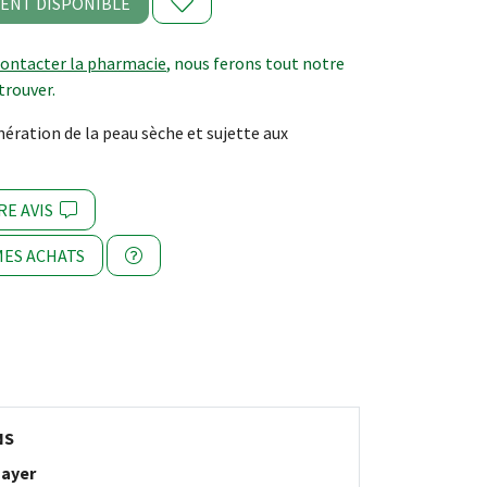
ENT DISPONIBLE
contacter la pharmacie
, nous ferons tout notre
trouver.
nération de la peau sèche et sujette aux
RE AVIS
ES ACHATS
NS
ayer