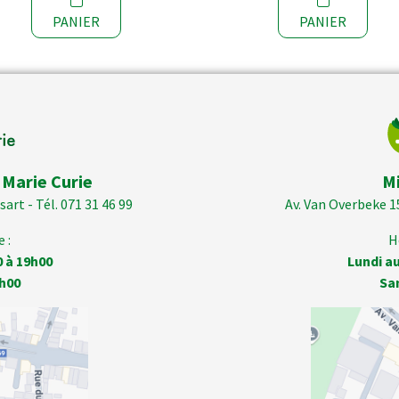
PANIER
PANIER
 Marie Curie
M
art - Tél. 071 31 46 99
Av. Van Overbeke 1
 :
H
0 à 19h00
Lundi au
h00
Sa