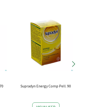
70
Supradyn Energy Comp Pell. 90
Drontal Ka