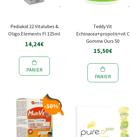
Pediakid 22 Vitalubes &
Teddy Vit
Oligo Elements Fl 125ml
Echinacea+propolis+vit C
Gomme Ours 50
14,24€
15,50€
PANIER
PANIER
*
-50%