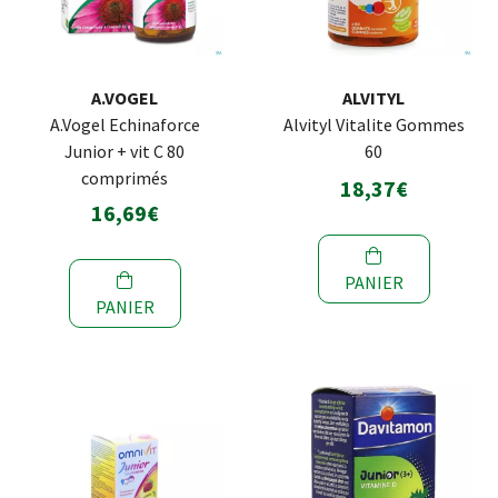
A.VOGEL
ALVITYL
A.Vogel Echinaforce
Alvityl Vitalite Gommes
Junior + vit C 80
60
comprimés
18,37€
16,69€
PANIER
PANIER