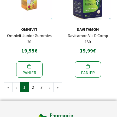
OMNIVIT
DAVITAMON
Omnivit Junior Gummies
Davitamon Vit D Comp
30
150
19,95€
19,99€
PANIER
PANIER
«
‹
1
2
3
›
»