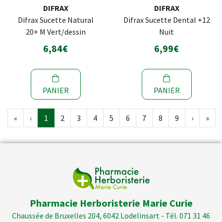
DIFRAX
DIFRAX
Difrax Sucette Natural
Difrax Sucette Dental +12
20+ M Vert/dessin
Nuit
6,84€
6,99€
PANIER
PANIER
«
‹
1
2
3
4
5
6
7
8
9
›
»
Pharmacie Herboristerie Marie Curie
Chaussée de Bruxelles 204, 6042 Lodelinsart - Tél. 071 31 46