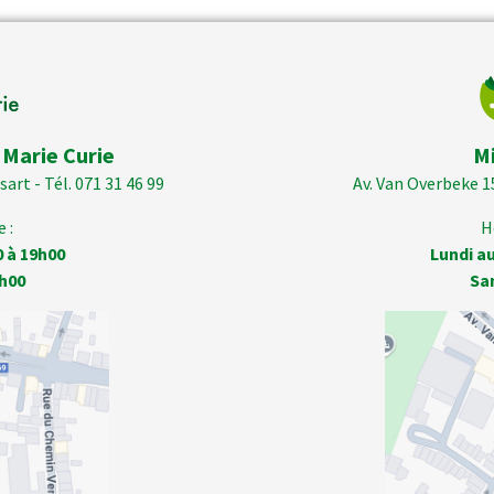
 Marie Curie
M
art - Tél. 071 31 46 99
Av. Van Overbeke 1
 :
H
0 à 19h00
Lundi au
h00
Sa