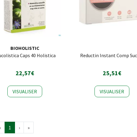
BIOHOLISTIC
ucolistica Caps 40 Holistica
Reductin Instant Comp Suc
22,57€
25,51€
VISUALISER
VISUALISER
‹
1
›
»