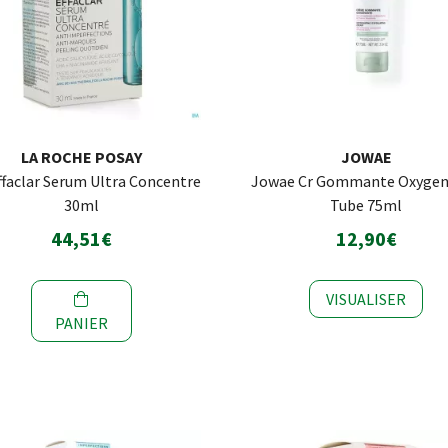
LA ROCHE POSAY
JOWAE
ffaclar Serum Ultra Concentre
Jowae Cr Gommante Oxyge
30ml
Tube 75ml
44,51€
12,90€
VISUALISER
PANIER