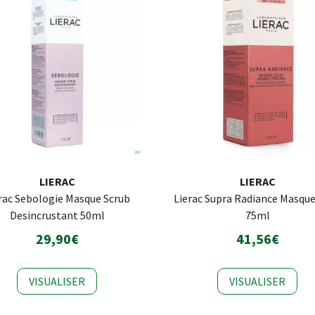
LIERAC
LIERAC
rac Sebologie Masque Scrub
Lierac Supra Radiance Masqu
Desincrustant 50ml
75ml
29,90€
41,56€
VISUALISER
VISUALISER