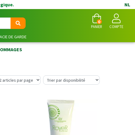
lgique.
NL
0
PANIER
COMPTE
CIE DE GARDE
 GOMMAGES