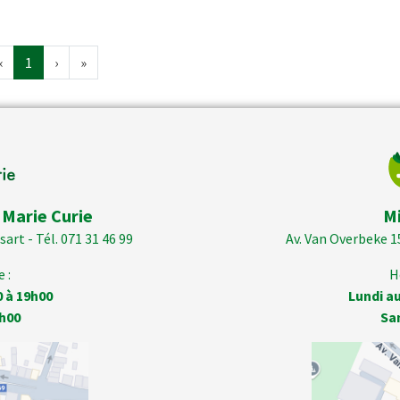
‹
1
›
»
 Marie Curie
M
art - Tél. 071 31 46 99
Av. Van Overbeke 1
 :
H
0 à 19h00
Lundi au
h00
Sa