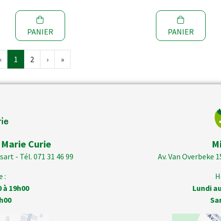
PANIER
PANIER
‹
1
2
›
»
 Marie Curie
M
art - Tél. 071 31 46 99
Av. Van Overbeke 1
 :
H
0 à 19h00
Lundi au
h00
Sa