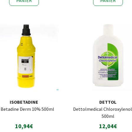
PANIER
PANIER
ISOBETADINE
DETTOL
o Betadine Derm 10% 500ml
Dettolmedical Chloroxylenol
500ml
10,94€
12,04€