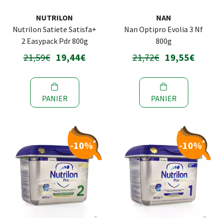
NUTRILON
NAN
Nutrilon Satiete Satisfa+
Nan Optipro Evolia 3 Nf
2 Easypack Pdr 800g
800g
21,59€
19,44€
21,72€
19,55€
PANIER
PANIER
*
*
-10%
-10%