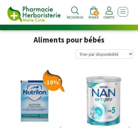
0
AFFICHE
RECHERCHE
PANIER
COMPTE
Aliments pour bébés
*
-10%