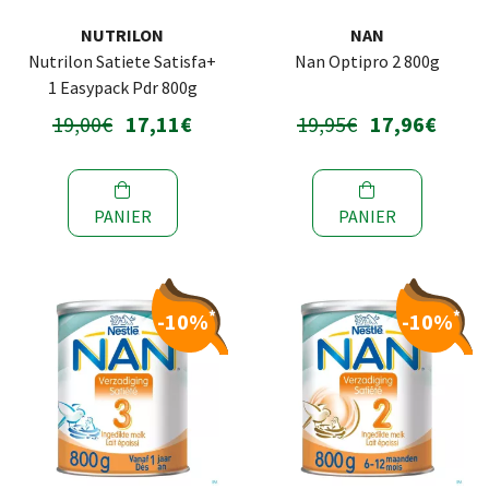
NUTRILON
NAN
Nutrilon Satiete Satisfa+
Nan Optipro 2 800g
1 Easypack Pdr 800g
19,00€
17,11€
19,95€
17,96€
PANIER
PANIER
*
*
-10%
-10%