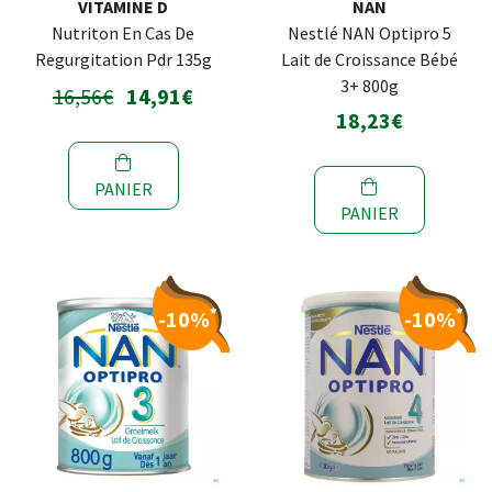
VITAMINE D
NAN
Nutriton En Cas De
Nestlé NAN Optipro 5
Regurgitation Pdr 135g
Lait de Croissance Bébé
3+ 800g
16,56€
14,91€
18,23€
PANIER
PANIER
*
*
-10%
-10%