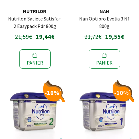
NUTRILON
NAN
Nutrilon Satiete Satisfa+
Nan Optipro Evolia 3 Nf
2 Easypack Pdr 800g
800g
21,59€
19,44€
21,72€
19,55€
PANIER
PANIER
*
*
-10%
-10%