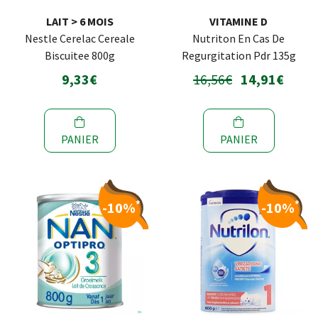
LAIT > 6 MOIS
VITAMINE D
Nestle Cerelac Cereale
Nutriton En Cas De
Biscuitee 800g
Regurgitation Pdr 135g
9,33€
16,56€
14,91€
PANIER
PANIER
*
*
-10%
-10%