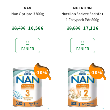
NAN
NUTRILON
Nan Optipro 3 800g
Nutrilon Satiete Satisfa+
1 Easypack Pdr 800g
18,40€
16,56€
19,00€
17,11€
PANIER
PANIER
*
*
-10%
-10%