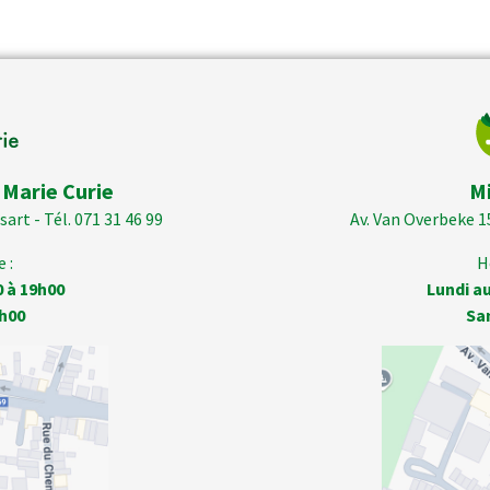
 Marie Curie
M
art - Tél. 071 31 46 99
Av. Van Overbeke 1
 :
H
0 à 19h00
Lundi au
h00
Sa