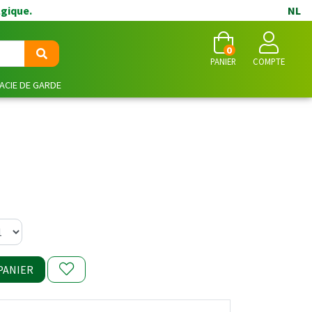
lgique.
NL
0
PANIER
COMPTE
CIE DE GARDE
PANIER