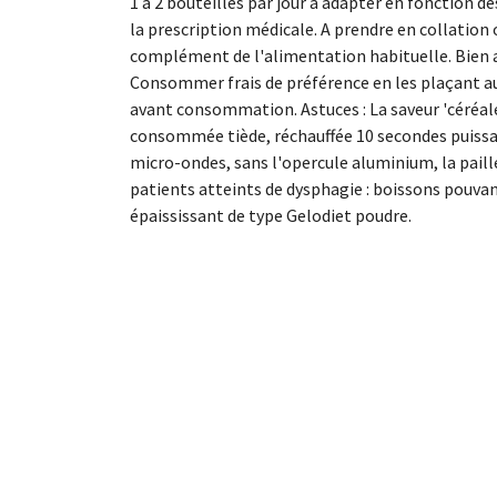
1 à 2 bouteilles par jour à adapter en fonction d
la prescription médicale. A prendre en collation 
complément de l'alimentation habituelle. Bien ag
Consommer frais de préférence en les plaçant au
avant consommation. Astuces : La saveur 'céréa
consommée tiède, réchauffée 10 secondes puissa
micro-ondes, sans l'opercule aluminium, la paill
patients atteints de dysphagie : boissons pouvan
épaississant de type Gelodiet poudre.