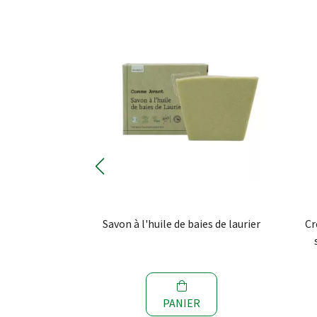
de à l'huile de
Savon à l'huile de baies de laurier
Cr
sion 1
R
PANIER