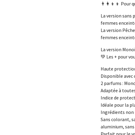
👨‍👩‍👦‍👦 Pour q
La version sans 
femmes enceinte
La version Pêche 
femmes enceinte
La version Monoï
💚 Les + pour vo
Haute protection
Disponible avec
2 parfums : Mono
Adaptée à toutes
Indice de protec
Idéale pour la p
Ingrédients no
Sans colorant, s
aluminium, sans
Parfait pour le 