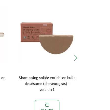
e en
Shampoing solide enrichi en huile
Shampoing s
de sésame (cheveux gras) -
noisette (c
version 1
v
VI