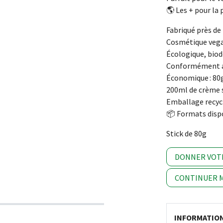
🌎 Les + pour la
Fabriqué près de
Cosmétique veg
Écologique, biod
Conformément au
Économique : 80g
200ml de crème 
Emballage recyc
📦 Formats disp
Stick de 80g
DONNER VOT
CONTINUER M
INFORMATIO