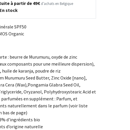
uite à partir de 49€
d’achats en Belgique
En stock
inérale SPF50
SMOS Organic
te : beurre de Murumuru, oxyde de zinc
eux composants pour une meilleure dispersion),
, huile de karanja, poudre de riz
um Murumuru Seed Butter, Zinc Oxide [nano],
ra Cera (Wax),Pongamia Glabra Seed Oil,
Triglyceride, Oryzanol, Polyhydroxystearic Acid et
s parfumées en supplément : Parfum, et
nts naturellement dans le parfum (voir liste
n bas de page)
,3% d'ingrédients bio
ts d’origine naturelle