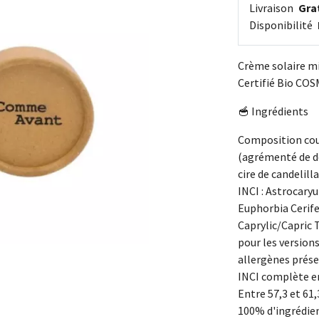
Livraison
Grat
Disponibilité
Crème solaire m
Certifié Bio CO
🥣 Ingrédients
Composition cour
(agrémenté de d
cire de candelilla
INCI : Astrocary
Euphorbia Cerife
Caprylic/Capric 
pour les version
allergènes prése
INCI complète e
Entre 57,3 et 61
100% d'ingrédien