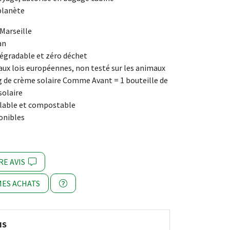
 planète
 Marseille
an
égradable et zéro déchet
x lois européennes, non testé sur les animaux
 de crème solaire Comme Avant = 1 bouteille de
solaire
lable et compostable
onibles
RE AVIS
ES ACHATS
NS