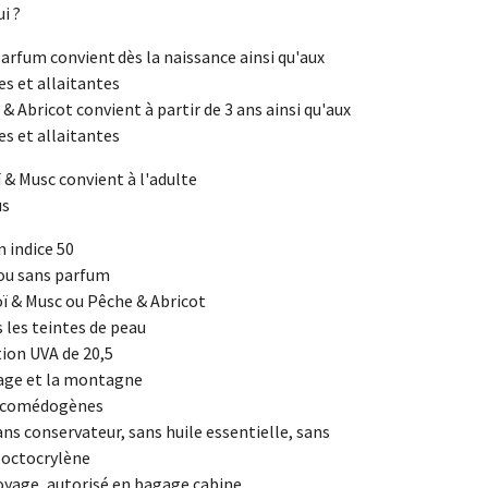
ui ?
parfum convient dès la naissance ainsi qu'aux
s et allaitantes
& Abricot convient à partir de 3 ans ainsi qu'aux
s et allaitantes
 & Musc convient à l'adulte
us
 indice 50
 ou sans parfum
ï & Musc ou Pêche & Abricot
 les teintes de peau
tion UVA de 20,5
lage et la montagne
n comédogènes
ans conservateur, sans huile essentielle, sans
 octocrylène
voyage, autorisé en bagage cabine