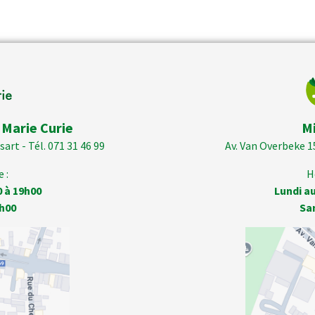
 Marie Curie
M
art - Tél. 071 31 46 99
Av. Van Overbeke 1
 :
H
0 à 19h00
Lundi au
h00
Sa