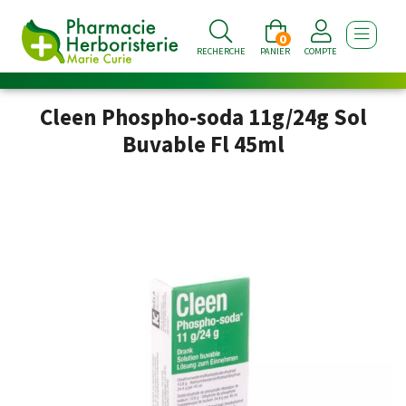
0
AFFICHE
RECHERCHE
PANIER
COMPTE
Cleen Phospho-soda 11g/24g Sol
Buvable Fl 45ml