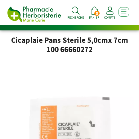
0
AFFICHE
RECHERCHE
PANIER
COMPTE
Cicaplaie Pans Sterile 5,0cmx 7cm
100 66660272