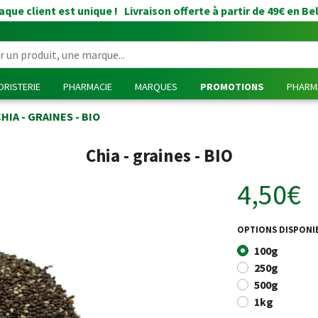
que client est unique ! Livraison offerte à partir de 49€ en Be
RISTERIE
PHARMACIE
MARQUES
PROMOTIONS
PHARMA
HIA - GRAINES - BIO
Chia - graines - BIO
4,50€
OPTIONS DISPONI
100g
250g
500g
1kg