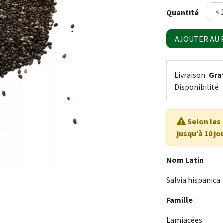
Quantité
AJOUTER AU 
Livraison
Grat
Disponibilité
Selon les 
jusqu’à 10 jo
Nom Latin
:
Salvia hispanica
Famille
:
Lamiacées