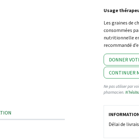
Usage thérape
Les graines de ch
consommées par l
nutritionnelle en
recommandé d’en 
DONNER VOT
CONTINUER M
Ne pas utiliser par v
pharmacien.
N’hésite
ATION
INFORMATIO
Délai de livra