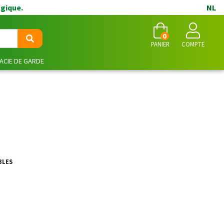
lgique.
NL
0
PANIER
COMPTE
CIE DE GARDE
BLES