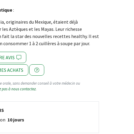
utique
:
ia, originaires du Mexique, étaient déjà
es Aztèques et les Mayas. Leur richesse
 fait la star des nouvelles recettes healthy. Il est
consommer 1 à 2 cuillères à soupe par jour.
RE AVIS
ES ACHATS
oie orale, sans demander conseil à votre médecin ou
z pas à nous contactez.
NS
ison
10 jours