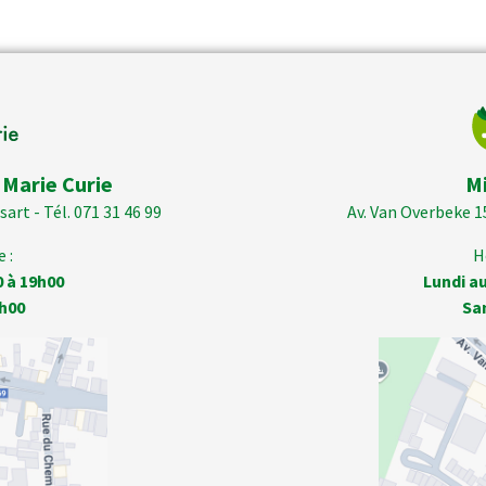
 Marie Curie
M
art - Tél. 071 31 46 99
Av. Van Overbeke 1
 :
H
0 à 19h00
Lundi au
h00
Sa