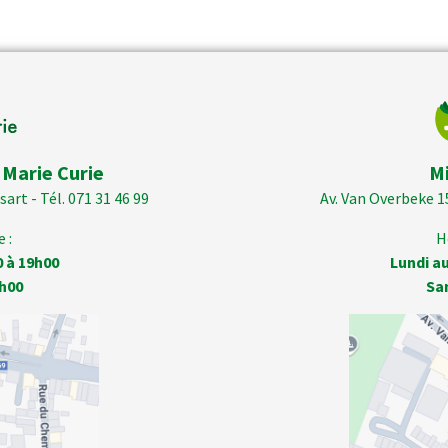
 Marie Curie
M
art - Tél. 071 31 46 99
Av. Van Overbeke 1
 :
H
0 à 19h00
Lundi au
h00
Sa