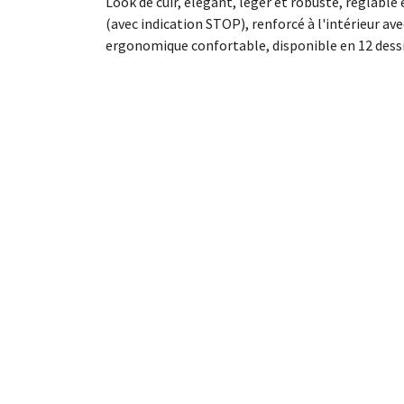
Look de cuir, élégant, léger et robuste, réglabl
(avec indication STOP), renforcé à l'intérieur av
ergonomique confortable, disponible en 12 dess