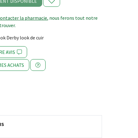
ENT DISPONIBLE
contacter la pharmacie
, nous ferons tout notre
trouver.
k Derby look de cuir
RE AVIS
ES ACHATS
NS