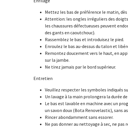
Enfilage
Mettez les bas de préférence le matin, dès l
Attention: les ongles irréguliers des doigts,
les chaussures défectueuses peuvent endom
des gants en caoutchouc).
Rassemblez le bas et introduisez le pied.
Enroulez le bas au-dessus du talon et libére
Remontez doucement vers le haut, en app
sur la jambe.
Ne tirez jamais par le bord supérieur.
Entretien
Veuillez respecter les symboles indiqués sur
Un lavage à la main prolongera la durée de 
Le bas est lavable en machine avec un pro
un savon doux (Bota Renovelastic), sans as
Rincer abondamment sans essorer.
Ne pas donner au nettoyage à sec, ne pas r