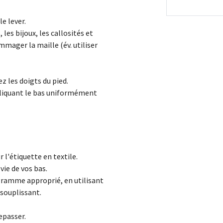
e lever.
 les bijoux, les callosités et
mager la maille (év. utiliser
z les doigts du pied.
liquant le bas uniformément
 l'étiquette en textile.
vie de vos bas.
gramme approprié, en utilisant
souplissant.
epasser.