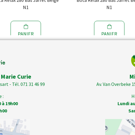
a Relax 280 Bas Jarret Beige
Bota Relax 280 Bas Jarret B
N1
N1
PANIER
PANIER
 Marie Curie
M
art - Tél. 071 31 46 99
Av. Van Overbeke 1
 :
H
0 à 19h00
Lundi au
h00
Sa