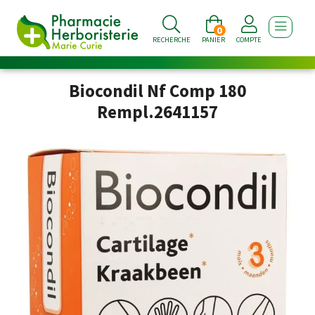
0
AFFICHE
RECHERCHE
PANIER
COMPTE
Biocondil Nf Comp 180
Rempl.2641157