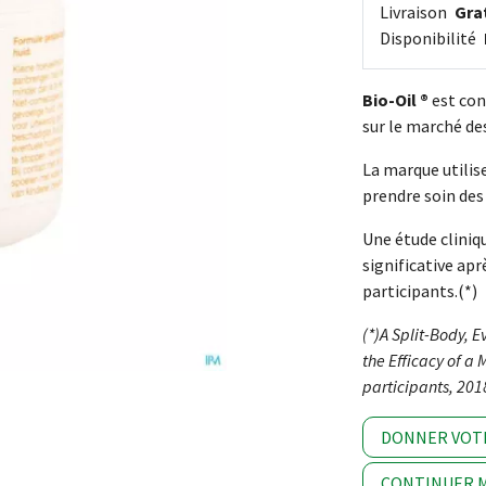
Livraison
Grat
Disponibilité
Bio-Oil ®
est con
sur le marché des
La marque utilis
prendre soin des
Une étude clini
significative ap
participants.(*)
(*)A Split-Body, E
the Efficacy of a 
participants, 201
DONNER VOT
CONTINUER M