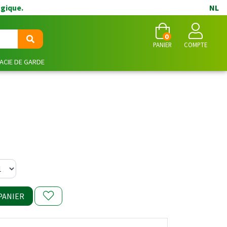
lgique.
NL
0
PANIER
COMPTE
CIE DE GARDE
PANIER