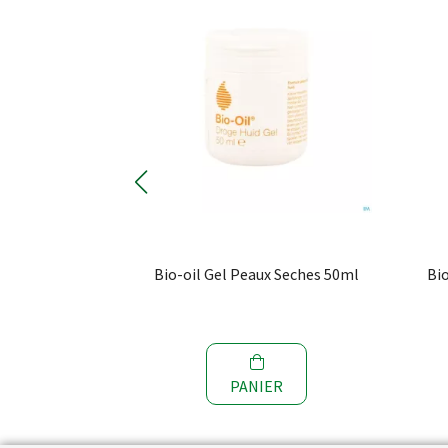
 Seches 100ml
Bio-oil Gel Peaux Seches 50ml
Bi
SER
PANIER