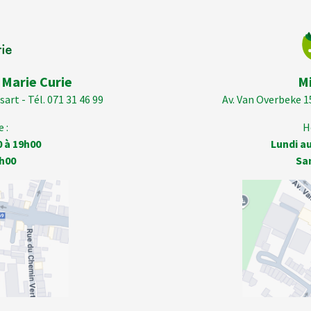
 Marie Curie
M
art - Tél. 071 31 46 99
Av. Van Overbeke 1
 :
H
0 à 19h00
Lundi au
h00
Sa