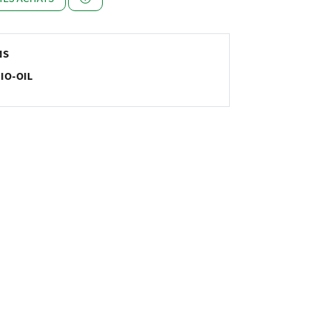
NS
IO-OIL