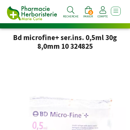
0
AFFICHE
RECHERCHE
PANIER
COMPTE
Bd microfine+ ser.ins. 0,5ml 30g
8,0mm 10 324825