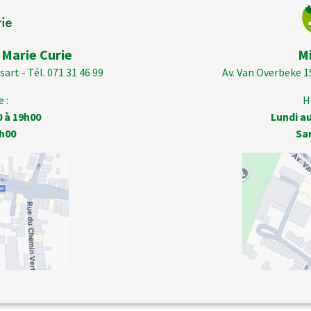
 Marie Curie
M
art - Tél. 071 31 46 99
Av. Van Overbeke 1
 :
H
0 à 19h00
Lundi au
h00
Sa