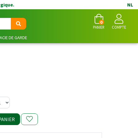
lgique.
NL
0
PANIER
COMPTE
CIE DE GARDE
PANIER