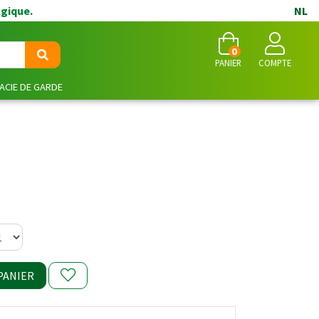
lgique.
NL
0
PANIER
COMPTE
CIE DE GARDE
PANIER