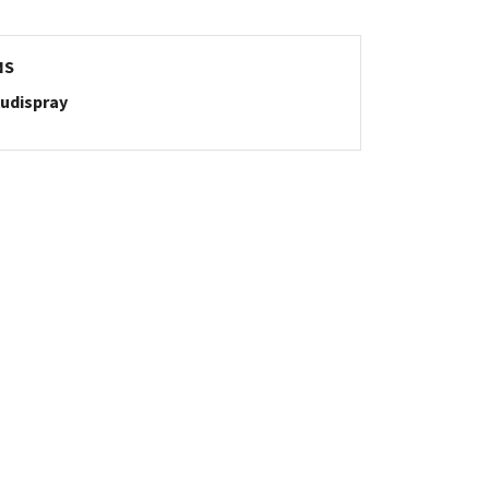
NS
udispray