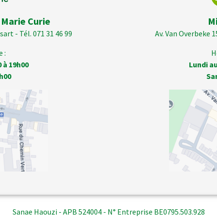
 Marie Curie
M
art - Tél. 071 31 46 99
Av. Van Overbeke 1
 :
H
0 à 19h00
Lundi au
h00
Sa
Sanae Haouzi - APB 524004 - N° Entreprise BE0795.503.928