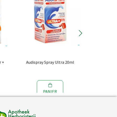
r +
Audispray Spray Ultra 20ml
Audispr
PANIER