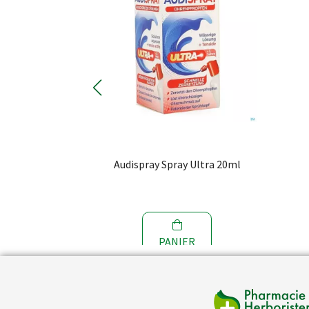
Eau De Mer +
Audispray Spray Ultra 20ml
25ml
R
PANIER