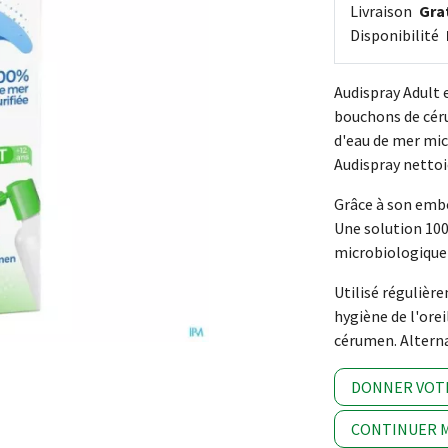
Livraison
Grat
Disponibilité
Audispray Adult e
bouchons de céru
d'eau de mer mi
Audispray nettoie
Grâce à son embo
Une solution 100
microbiologique
Utilisé régulièr
hygiène de l'ore
cérumen. Alterna
DONNER VOT
CONTINUER M