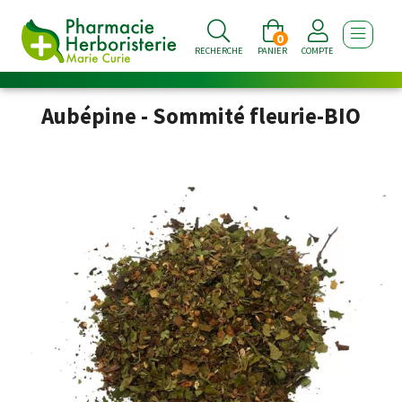
0
AFFICHE
RECHERCHE
PANIER
COMPTE
Aubépine - Sommité fleurie-BIO