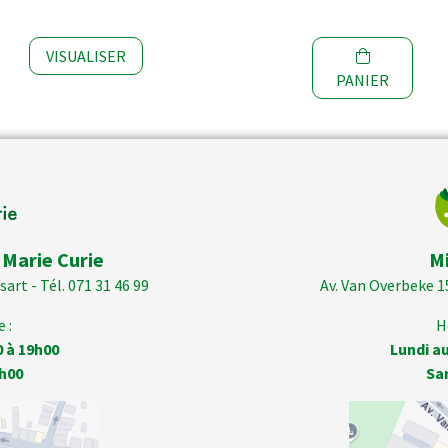
VISUALISER
PANIER
 Marie Curie
M
art - Tél. 071 31 46 99
Av. Van Overbeke 1
 :
H
0 à 19h00
Lundi au
h00
Sa