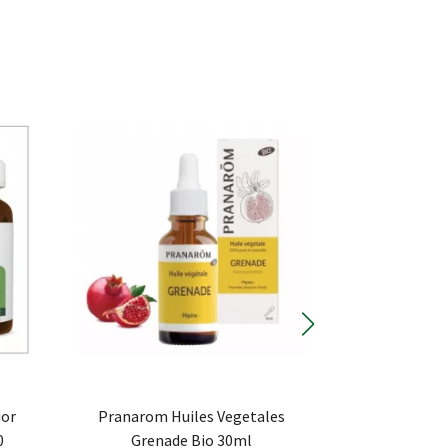
or
Pranarom Huiles Vegetales
Les Diffu
0
Grenade Bio 30ml
Provence