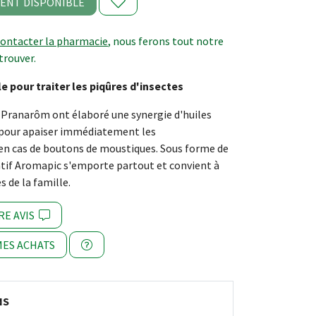
ENT DISPONIBLE
contacter la pharmacie
, nous ferons tout notre
trouver.
 pour traiter les piqûres d'insectes
 Pranarôm ont élaboré une synergie d'huiles
o pour apaiser immédiatement les
n cas de boutons de moustiques. Sous forme de
uratif Aromapic s'emporte partout et convient à
 de la famille.
RE AVIS
ES ACHATS
NS