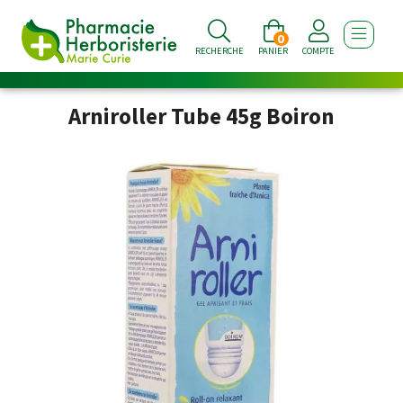
0
AFFICHE
RECHERCHE
PANIER
COMPTE
Arniroller Tube 45g Boiron