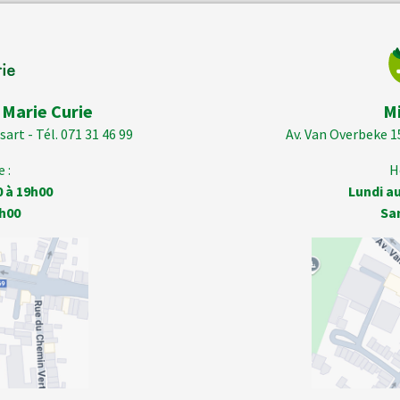
 Marie Curie
M
art - Tél. 071 31 46 99
Av. Van Overbeke 1
 :
H
0 à 19h00
Lundi au
h00
Sa