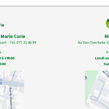
 Marie Curie
M
art - Tél. 071 31 46 99
Av. Van Overbeke 1
 :
H
0 à 19h00
Lundi au
h00
Sa