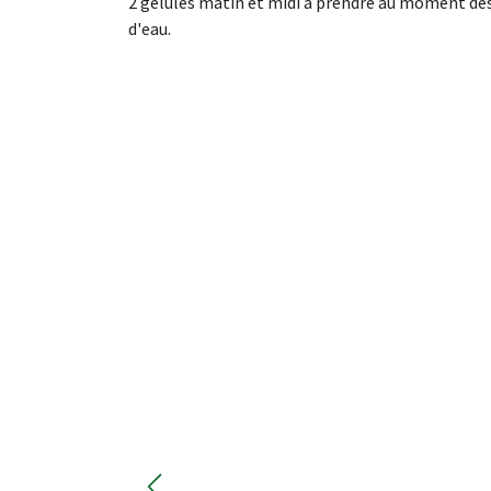
2 gélules matin et midi à prendre au moment des
d'eau.