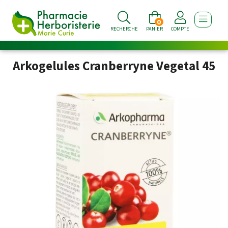
0
AFFICHE
RECHERCHE
PANIER
COMPTE
Arkogelules Cranberryne Vegetal 45