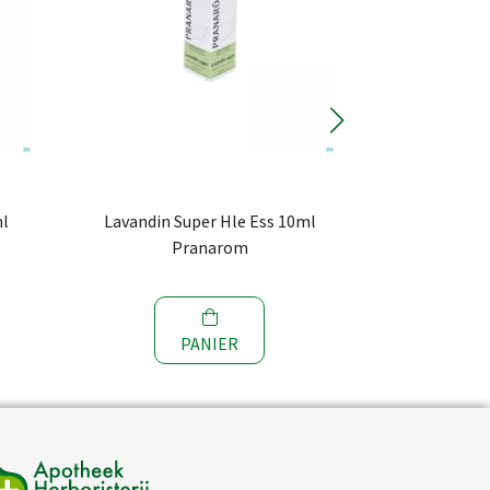
ml
Lavandin Super Hle Ess 10ml
Diffuseur
Pranarom
VI
PANIER