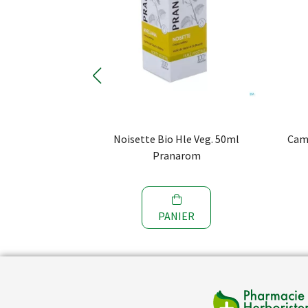
ale Fl 50ml
Noisette Bio Hle Veg. 50ml
Cam
om
Pranarom
R
PANIER