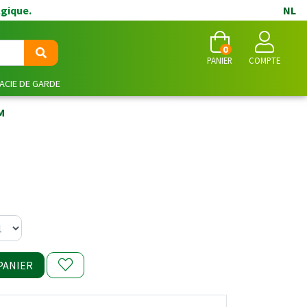
lgique.
NL
0
PANIER
COMPTE
CIE DE GARDE
M
PANIER