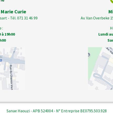
 Marie Curie
M
art - Tél. 071 31 46 99
Av. Van Overbeke 1
 :
H
0 à 19h00
Lundi au
h00
Sa
Sanae Haouzi - APB 524004 - N° Entreprise BE0795.503.928