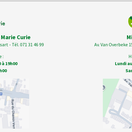
 Marie Curie
M
art - Tél. 071 31 46 99
Av. Van Overbeke 1
 :
H
0 à 19h00
Lundi au
h00
Sa