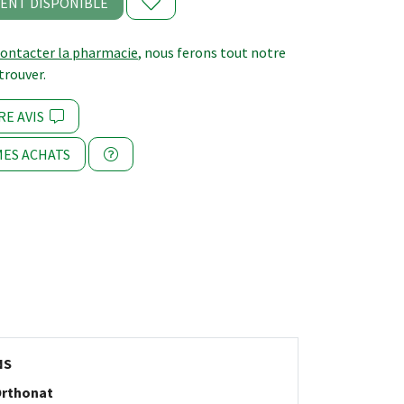
ENT DISPONIBLE
contacter la pharmacie
, nous ferons tout notre
trouver.
RE AVIS
ES ACHATS
NS
rthonat