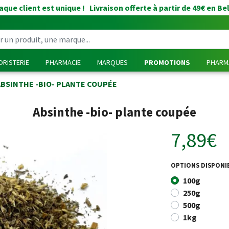
que client est unique ! Livraison offerte à partir de 49€ en Be
RISTERIE
PHARMACIE
MARQUES
PROMOTIONS
PHARMA
ABSINTHE -BIO- PLANTE COUPÉE
Absinthe -bio- plante coupée
7,89€
OPTIONS DISPONI
100g
250g
500g
1kg