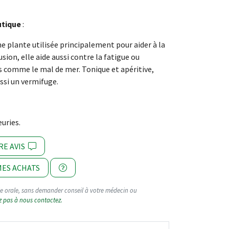
utique
:
ne plante utilisée principalement pour aider à la
usion, elle aide aussi contre la fatigue ou
s comme le mal de mer. Tonique et apéritive,
ussi un vermifuge.
uries.
RE AVIS
ES ACHATS
oie orale, sans demander conseil à votre médecin ou
z pas à nous contactez.