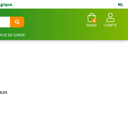
lgique.
NL
0
PANIER
COMPTE
CIE DE GARDE
BLES