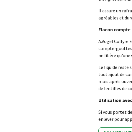
Il assure un raf
agréables et dura
Flacon compte-
A.Vogel Collyre 
compte-gouttes 
ne libère qu'une s
Le liquide reste s
tout ajout de co
mois après ouvert
de lentilles de c
Utilisation avec
Si vous portez de
enlever pour appl