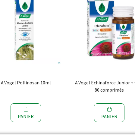
A.Vogel Pollinosan 10ml
A.Vogel Echinaforce Junior + 
80 comprimés
PANIER
PANIER