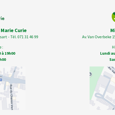
 Marie Curie
M
art - Tél. 071 31 46 99
Av. Van Overbeke 1
 :
H
0 à 19h00
Lundi au
h00
Sa