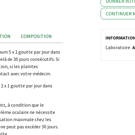
DONNER VOT
CONTINUER M
TION
COMPOSITION
INFORMATIO
Laboratoire
A
mum 5 x 1 goutte par jour dans
elà de 30 jours consécutifs. Si
tion, si les plaintes
ontact avec votre médecin.
2 x 1 goutte par jour dans
nts, à condition que le
blème oculaire ne nécessite
isation maximale chez les
 ne peut pas excéder 30 jours.
ulte.