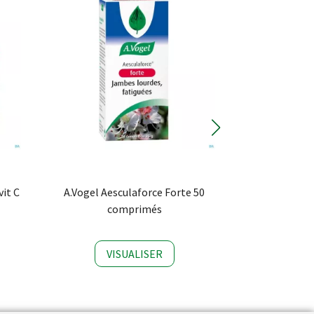
vit C
A.Vogel Aesculaforce Forte 50
A.Vogel Echin
comprimés
45 
VISUALISER