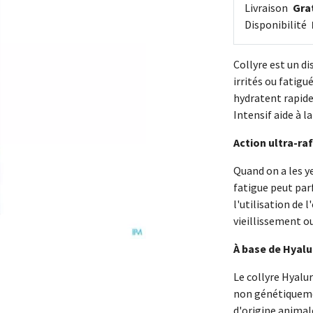
Livraison
Grat
Disponibilité
Collyre est un di
irrités ou fatigu
hydratent rapide
Intensif aide à l
Action ultra-ra
Quand on a les y
fatigue peut parf
l'utilisation de 
vieillissement ou
À base de Hyalu
Le collyre Hyalu
non génétiqueme
d'origine animal