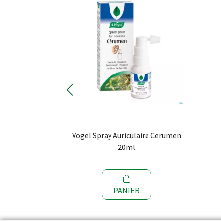
tra Intensif
Vogel Spray Auriculaire Cerumen
20ml
R
PANIER