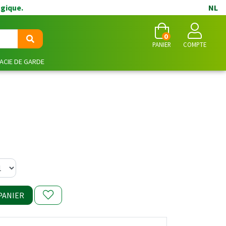
lgique.
NL
0
PANIER
COMPTE
CIE DE GARDE
PANIER