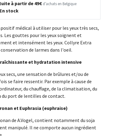
uite à partir de 49€
d’achats en Belgique
En stock
spositif médical à utiliser pour les yeux très secs,
és. Les gouttes pour les yeux soignent et
ment et intensément les yeux. Collyre Extra
a conservation de larmes dans l'oeil.
fraîchissante et hydratation intensive
eux secs, une sensation de brûlures et/ou de
ois se faire ressentir. Par exemple à cause de
l'ordinateur, du chauffage, de la climatisation, du
 du port de lentilles de contact.
ronan et Euphrasia (euphraise)
ronan de A.Vogel, contient notamment du soja
nt manipulé. Il ne comporte aucun ingrédient
e.