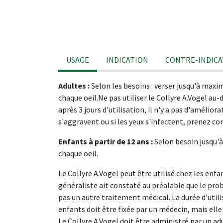
USAGE
INDICATION
CONTRE-INDICA
Adultes :
Selon les besoins : verser jusqu'à maxi
chaque oeil.Ne pas utiliser le Collyre A.Vogel au-d
après 3 jours d'utilisation, il n'y a pas d'améliora
s'aggravent ou si les yeux s'infectent, prenez c
Enfants à partir de 12 ans :
Selon besoin jusqu'à 
chaque oeil.
Le Collyre A.Vogel peut être utilisé chez les enfa
généraliste ait constaté au préalable que le pro
pas un autre traitement médical. La durée d'util
enfants doit être fixée par un médecin, mais elle
Le Collyre A.Vogel doit être administré par un ad